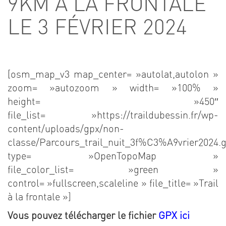
9KM À LA FRONTALE
LE 3 FÉVRIER 2024
[osm_map_v3 map_center= »autolat,autolon »
zoom= »autozoom » width= »100% »
height= »450″
file_list= »https://traildubessin.fr/wp-
content/uploads/gpx/non-
classe/Parcours_trail_nuit_3f%C3%A9vrier2024.g
type= »OpenTopoMap »
file_color_list= »green »
control= »fullscreen,scaleline » file_title= »Trail
à la frontale »]
Vous pouvez télécharger le fichier
GPX ici